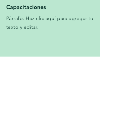
Capacitaciones
Párrafo. Haz clic aquí para agregar tu
texto y editar.
Productos avanzados
Párrafo. Haz clic aquí para agregar tu
texto y editar.